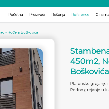
Početna
Proizvodi
Rešenja
Reference
O nam
Sad - Ruđera Boškovića
Stambena 
450m2, No
Boškovića
Plafonsko grejanje i
Podno grejanje u ku