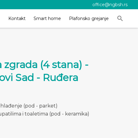
office@ngbsh.rs
search
a
Kontakt
Smart home
Plafonsko grejanje
zgrada (4 stana) -
vi Sad - Ruđera
 hlađenje (pod - parket)
patilima i toaletima (pod - keramika)