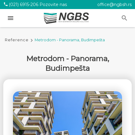
phone
(021) 6915-206 Pozovite nas
office@ngbsh.rs
menu
search
search
keyboard_arrow_right
Reference
Metrodom - Panorama, Budimpešta
Metrodom - Panorama,
Budimpešta